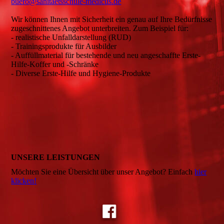
buero@sanitaetsschule-medicus.de
Wir können Ihnen mit Sicherheit ein genau auf Ihre Bedürfnisse
zugeschnittenes Angebot unterbreiten. Zum Beispiel für:
- realistische Unfalldarstellung (RUD)
- Trainingsprodukte für Ausbilder
- Auffüllmaterial für bestehende und neu angeschaffte Erste-
Hilfe-Koffer und -Schränke
- Diverse Erste-Hilfe und Hygiene-Produkte
UNSERE LEISTUNGEN
Möchten Sie eine Übersicht über unser Angebot? Einfach
hier
klicken!