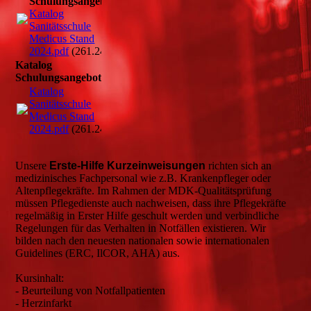
Schulungsangebot
Katalog
Sanitätsschule
Medicus Stand
2024.pdf
(261.24KB)
Katalog
Schulungsangebot
Katalog
Sanitätsschule
Medicus Stand
2024.pdf
(261.24KB)
Unsere
Erste-Hilfe Kurzeinweisungen
richten sich an
medizinisches Fachpersonal wie z.B. Krankenpfleger oder
Altenpflegekräfte. Im Rahmen der MDK-Qualitätsprüfung
müssen Pflegedienste auch nachweisen, dass ihre Pflegekräfte
regelmäßig in Erster Hilfe geschult werden und verbindliche
Regelungen für das Verhalten in Notfällen existieren. Wir
bilden nach den neuesten nationalen sowie internationalen
Guidelines (ERC, IlCOR, AHA) aus.
Kursinhalt:
- Beurteilung von Notfallpatienten
- Herzinfarkt