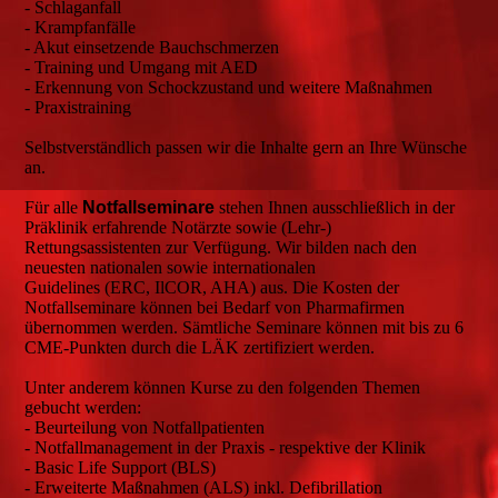
- Schlaganfall
- Krampfanfälle
- Akut einsetzende Bauchschmerzen
- Training und Umgang mit AED
- Erkennung von Schockzustand und weitere Maßnahmen
- Praxistraining
Selbstverständlich passen wir die Inhalte gern an Ihre Wünsche
an.
Für alle
Notfallseminare
stehen Ihnen ausschließlich in der
Präklinik erfahrende Notärzte sowie (Lehr-)
Rettungsassistenten zur Verfügung. Wir bilden nach den
neuesten nationalen sowie internationalen
Guidelines (ERC, IlCOR, AHA) aus. Die Kosten der
Notfallseminare können bei Bedarf von Pharmafirmen
übernommen werden. Sämtliche Seminare können mit bis zu 6
CME-Punkten durch die LÄK zertifiziert werden.
Unter anderem können Kurse zu den folgenden Themen
gebucht werden:
- Beurteilung von Notfallpatienten
- Notfallmanagement in der Praxis - respektive der Klinik
- Basic Life Support (BLS)
- Erweiterte Maßnahmen (ALS) inkl. Defibrillation