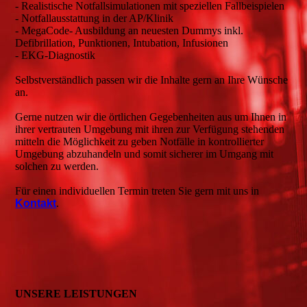
- Realistische Notfallsimulationen mit speziellen Fallbeispielen
- Notfallausstattung in der AP/Klinik
- MegaCode- Ausbildung an neuesten Dummys inkl.
Defibrillation, Punktionen, Intubation, Infusionen
- EKG-Diagnostik
Selbstverständlich passen wir die Inhalte gern an Ihre Wünsche
an.
Gerne nutzen wir die örtlichen Gegebenheiten aus um Ihnen in
ihrer vertrauten Umgebung mit ihren zur Verfügung stehenden
mitteln die Möglichkeit zu geben Notfälle in kontrollierter
Umgebung abzuhandeln und somit sicherer im Umgang mit
solchen zu werden.
Für einen individuellen Termin treten Sie gern mit uns in
Kontakt
.
UNSERE LEISTUNGEN