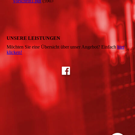
Vorschrift1.pdf
(590.65KB)
UNSERE LEISTUNGEN
Möchten Sie eine Übersicht über unser Angebot? Einfach
hier
klicken!