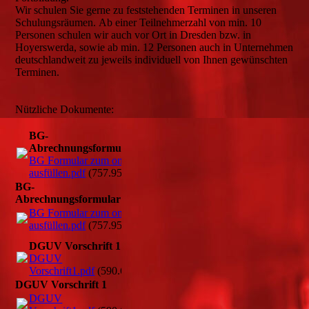
Wir schulen Sie gerne zu feststehenden Terminen in unseren
Schulungsräumen. Ab einer Teilnehmerzahl von min. 10
Personen schulen wir auch vor Ort in Dresden bzw. in
Hoyerswerda, sowie ab min. 12 Personen auch in Unternehmen
deutschlandweit zu jeweils individuell von Ihnen gewünschten
Terminen.
Nützliche Dokumente:
BG-
Abrechnungsformular
BG Formular zum online
ausfüllen.pdf
(757.95KB)
BG-
Abrechnungsformular
BG Formular zum online
ausfüllen.pdf
(757.95KB)
DGUV Vorschrift 1
DGUV
Vorschrift1.pdf
(590.65KB)
DGUV Vorschrift 1
DGUV