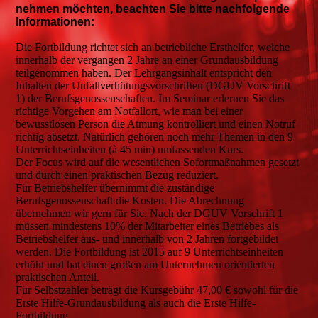
nehmen möchten, beachten Sie bitte nachfolgende
Informationen:
Die Fortbildung richtet sich an betriebliche Ersthelfer, welche
innerhalb der vergangen 2 Jahre an einer Grundausbildung
teilgenommen haben. Der Lehrgangsinhalt entspricht den
Inhalten der Unfallverhütungsvorschriften (DGUV Vorschrift
1) der Berufsgenossenschaften. Im Seminar erlernen Sie das
richtige Vorgehen am Notfallort, wie man bei einer
bewusstlosen Person die Atmung kontrolliert und einen Notruf
richtig absetzt. Natürlich gehören noch mehr Themen in den 9
Unterrichtseinheiten (à 45 min) umfassenden Kurs.
Der Focus wird auf die wesentlichen Sofortmaßnahmen gesetzt
und durch einen praktischen Bezug reduziert.
Für Betriebshelfer übernimmt die zuständige
Berufsgenossenschaft die Kosten. Die Abrechnung
übernehmen wir gern für Sie. Nach der DGUV Vorschrift 1
müssen mindestens 10% der Mitarbeiter eines Betriebes als
Betriebshelfer aus- und innerhalb von 2 Jahren fortgebildet
werden. Die Fortbildung ist 2015 auf 9 Unterrichtseinheiten
erhöht und hat einen großen am Unternehmen orientierten
praktischen Anteil.
Für Selbstzahler beträgt die Kursgebühr 47,00 € sowohl für die
Erste Hilfe-Grundausbildung als auch die Erste Hilfe-
Fortbildung.